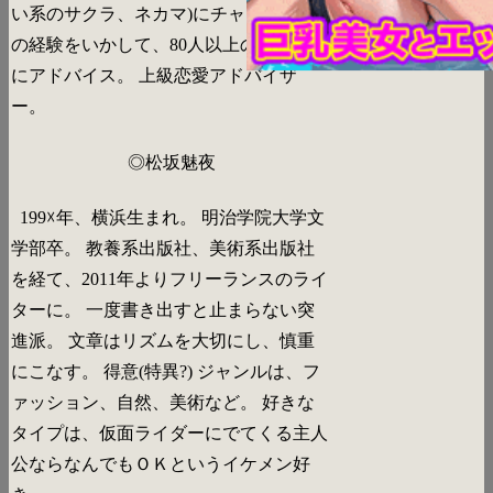
い系のサクラ、ネカマ)にチャレンジ! そ
の経験をいかして、80人以上の恋愛相談
にアドバイス。 上級恋愛アドバイザ
ー。
◎松坂魅夜
199☓年、横浜生まれ。 明治学院大学文
学部卒。 教養系出版社、美術系出版社
を経て、2011年よりフリーランスのライ
ターに。 一度書き出すと止まらない突
進派。 文章はリズムを大切にし、慎重
にこなす。 得意(特異?) ジャンルは、フ
ァッション、自然、美術など。 好きな
タイプは、仮面ライダーにでてくる主人
公ならなんでもＯＫというイケメン好