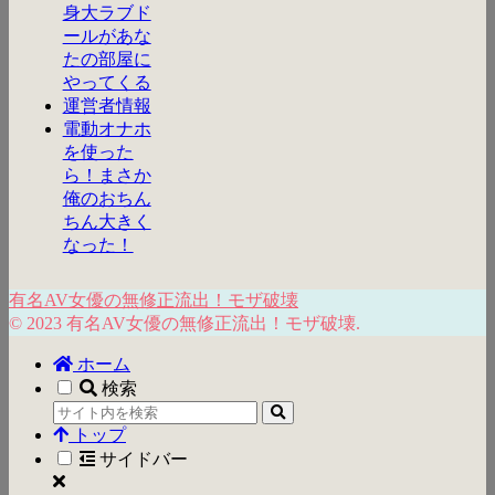
身大ラブド
ールがあな
たの部屋に
やってくる
運営者情報
電動オナホ
を使った
ら！まさか
俺のおちん
ちん大きく
なった！
有名AV女優の無修正流出！モザ破壊
© 2023 有名AV女優の無修正流出！モザ破壊.
ホーム
検索
トップ
サイドバー