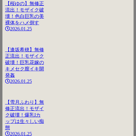
【桜ゆの】無修正
流出！モザイク破
壊！色白巨乳の美
裸体をハメ倒す
2026.01.25
【逢坂希穂】無修
正流出！モザイク
破壊！巨乳花嫁の
キメセク膣イキ開
発姦
2026.01.25
【雪月ふわり】無
修正流出！モザイ
ク破壊！爆乳Iカ
ップは生々しい痴
態
2026.01.25