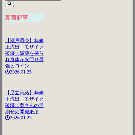
新着記事
【瀬戸環奈】無修
正流出！モザイク
破壊！媚薬を盛ら
れ身体が火照り最
強ヒロイン
2026.01.25
【足立美緒】無修
正流出！モザイク
破壊！奥さんの予
期せぬ開発絶頂
2026.01.25