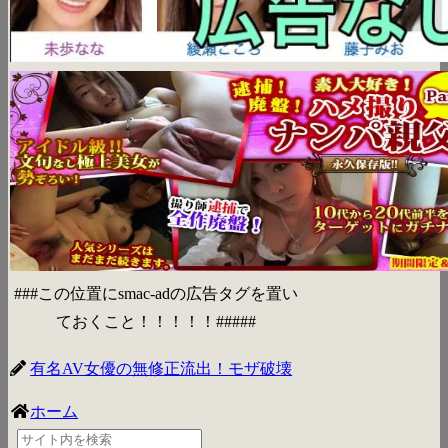
###この位置にsmac-adの広告タグを置い
ておくこと！！！！！#####
有名AV女優の無修正流出！モザ破壊
ホーム