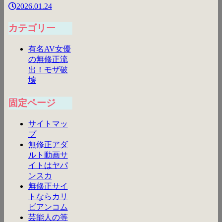
2026.01.24
カテゴリー
有名AV女優
の無修正流
出！モザ破
壊
固定ページ
サイトマッ
プ
無修正アダ
ルト動画サ
イトはヤパ
ンスカ
無修正サイ
トならカリ
ビアンコム
芸能人の等