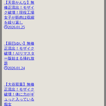
【天音かんな】無
修正流出！モザイ
ク破壊！現役工場
女子が筋肉は収縮
を繰り返し
2026.01.25
【辰巳ゆい】無修
正流出！モザイク
破壊！AIリマスタ
ー版始まる挿れ放
題
2026.01.24
【大谷双葉】無修
正流出！モザイク
破壊！体に力がギ
ュっと入っている
痴女