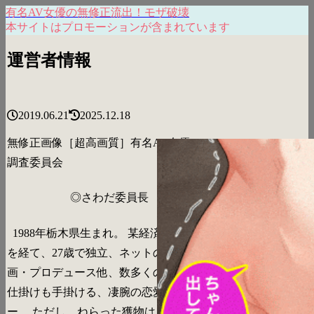
有名AV女優の無修正流出！モザ破壊
本サイトはプロモーションが含まれています
運営者情報
2019.06.21
2025.12.18
無修正画像［超高画質］有名AV女優の
調査委員会
◎さわだ委員長
1988年栃木県生まれ。 某経済紙の記者
を経て、27歳で独立、ネットの商品企
画・プロデュース他、数多くのWEBの
仕掛けも手掛ける、凄腕の恋愛スナイパ
ー。 ただし、ねらった獲物は３回に１