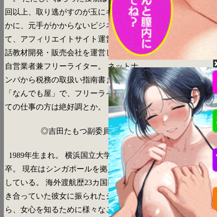
回以上、取り逃がすのが玉にキズ。 ほ
かに、元手がかからないビジネスとし
て、アフィリエイトサイト運営、、英会
話教材開発・販売会社を運営している。
自営業者兼フリーライター。 ネットナ
ンパから税務の取扱い指南書までこなす
「なんでも屋」で、フリーライターとし
ての仕事の方は絶好調とか。
◎吉田たもつ副委員長
1989年生まれ。 横浜国立大学経営学部
卒。 現在はシンガポールを拠点に暮ら
している。 海外渡航歴23カ国以上。 付
き合っていた彼女に振られたショックか
ら、女心を知るために様々なこと(出会