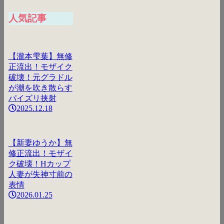
人気記事
【瀧本雫葉】無修
正流出！モザイク
破壊！元グラドル
が潮を吹き散らす
パイズリ挟射
2025.12.18
【新妻ゆうか】無
修正流出！モザイ
ク破壊！Hカップ
人妻が失神寸前の
表情
2026.01.25